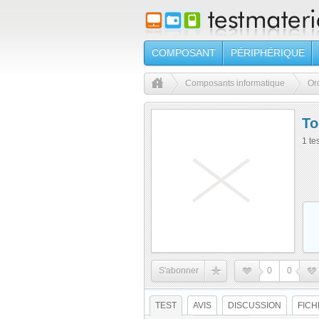
COMPOSANT
PÉRIPHÉRIQUE
Composants informatique
Or
To
1 te
S'abonner
0
0
TEST
AVIS
DISCUSSION
FICH