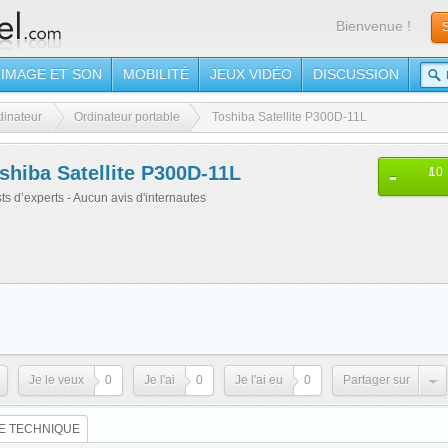
Bienvenue !
S
IMAGE ET SON
MOBILITÉ
JEUX VIDÉO
DISCUSSION
dinateur
Ordinateur portable
Toshiba Satellite P300D-11L
shiba Satellite P300D-11L
-
/
10
sts d’experts - Aucun avis d'internautes
Je le veux
0
Je l'ai
0
Je l'ai eu
0
Partager sur
E TECHNIQUE