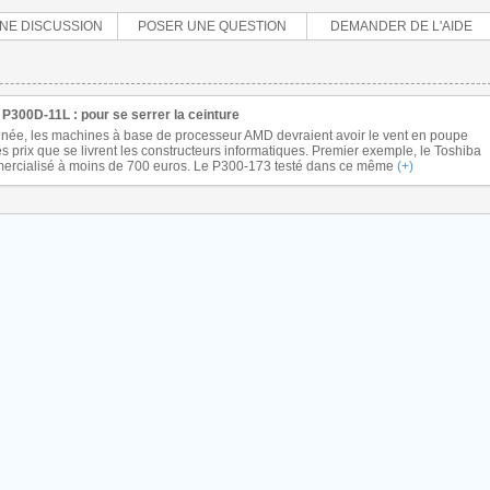
NE DISCUSSION
POSER UNE QUESTION
DEMANDER DE L'AIDE
e P300D-11L : pour se serrer la ceinture
’année, les machines à base de processeur AMD devraient avoir le vent en poupe
s prix que se livrent les constructeurs informatiques. Premier exemple, le Toshiba
rcialisé à moins de 700 euros. Le P300-173 testé dans ce même
(+)