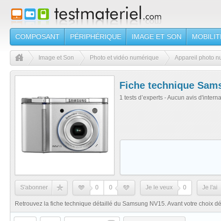
COMPOSANT
PÉRIPHÉRIQUE
IMAGE ET SON
MOBILIT
Image et Son
Photo et vidéo numérique
Appareil photo 
Fiche technique Sam
1 tests d’experts - Aucun avis d'intern
S'abonner
0
0
Je le veux
0
Je l'ai
Retrouvez la fiche technique détaillé du Samsung NV15. Avant votre choix défi