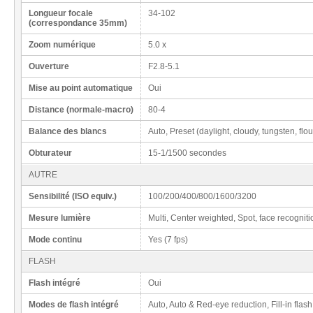
Longueur focale
34-102
(correspondance 35mm)
Zoom numérique
5.0 x
Ouverture
F2.8-5.1
Mise au point automatique
Oui
Distance (normale-macro)
80-4
Balance des blancs
Auto, Preset (daylight, cloudy, tungsten, fl
Obturateur
15-1/1500 secondes
AUTRE
Sensibilité (ISO equiv.)
100/200/400/800/1600/3200
Mesure lumière
Multi, Center weighted, Spot, face recogniti
Mode continu
Yes (7 fps)
FLASH
Flash intégré
Oui
Modes de flash intégré
Auto, Auto & Red-eye reduction, Fill-in flash