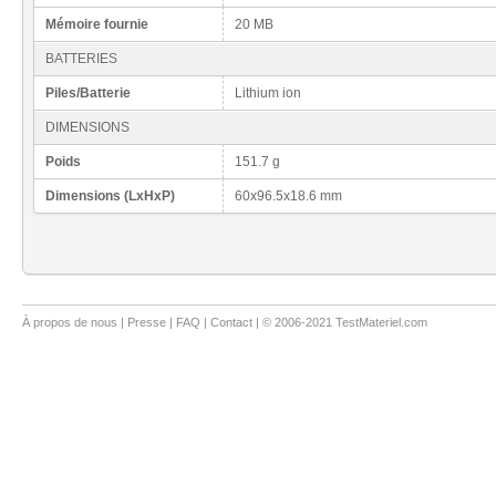
Mémoire fournie
20 MB
BATTERIES
Piles/Batterie
Lithium ion
DIMENSIONS
Poids
151.7 g
Dimensions (LxHxP)
60x96.5x18.6 mm
À propos de nous
|
Presse
|
FAQ
|
Contact
| © 2006-2021 TestMateriel.com