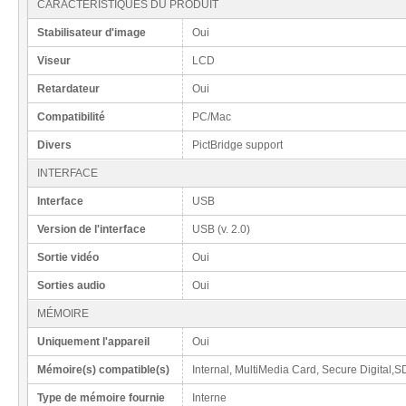
CARACTÉRISTIQUES DU PRODUIT
Stabilisateur d'image
Oui
Viseur
LCD
Retardateur
Oui
Compatibilité
PC/Mac
Divers
PictBridge support
INTERFACE
Interface
USB
Version de l'interface
USB (v. 2.0)
Sortie vidéo
Oui
Sorties audio
Oui
MÉMOIRE
Uniquement l'appareil
Oui
Mémoire(s) compatible(s)
Internal, MultiMedia Card, Secure Digital,
Type de mémoire fournie
Interne