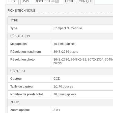
TEST
AVIS
DISCUSSION
1
FICHE TECHNIQUE
FICHE TECHNIQUE
TYPE
Type
Compact Numérique
RÉSOLUTION
Megapixels
10.1 megapixels
Résolution maximum
3648x2736 pixels
Résolution photo
3648x2736, 3648x2432, 3072x2304, 3648
pixels
CAPTEUR
Capteur
CCD
Taille du capteur
1/1.76 pouces
Nombre de pixels total
10.3 megapixels
ZOOM
Zoom optique
3.0 x