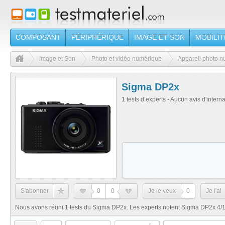
COMPOSANT
PÉRIPHÉRIQUE
IMAGE ET SON
MOBILIT
Image et Son
Photo et vidéo numérique
Appareil photo 
Sigma DP2x
1 tests d’experts - Aucun avis d'intern
S'abonner
0
0
Je le veux
0
Je l'ai
Nous avons réuni 1 tests du Sigma DP2x. Les experts notent Sigma DP2x 4/10