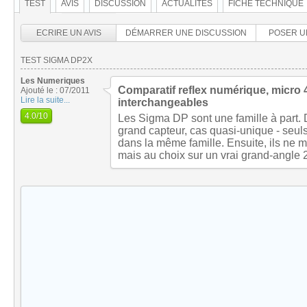
TEST
AVIS
DISCUSSION
ACTUALITÉS
FICHE TECHNIQUE
ECRIRE UN AVIS
DÉMARRER UNE DISCUSSION
POSER U
TEST SIGMA DP2X
Les Numeriques
Comparatif reflex numérique, micro 4/
Ajouté le : 07/2011
Lire la suite...
interchangeables
4.0
/10
Les Sigma DP sont une famille à part. 
grand capteur, cas quasi-unique - seuls
dans la même famille. Ensuite, ils ne m
mais au choix sur un vrai grand-angle