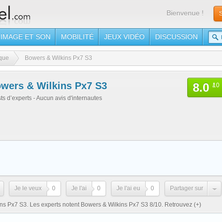
Bienvenue !
S
IMAGE ET SON
MOBILITÉ
JEUX VIDÉO
DISCUSSION
que
Bowers & Wilkins Px7 S3
wers & Wilkins Px7 S3
8.0
/
10
sts d’experts - Aucun avis d'internautes
Je le veux
0
Je l'ai
0
Je l'ai eu
0
Partager sur
ins Px7 S3. Les experts notent Bowers & Wilkins Px7 S3 8/10. Retrouvez
(+)