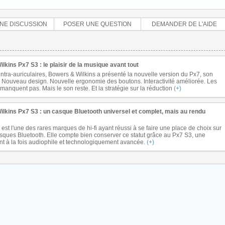
NE DISCUSSION
POSER UNE QUESTION
DEMANDER DE L'AIDE
lkins Px7 S3 : le plaisir de la musique avant tout
ntra-auriculaires, Bowers & Wilkins a présenté la nouvelle version du Px7, son
Nouveau design. Nouvelle ergonomie des boutons. Interactivité améliorée. Les
nquent pas. Mais le son reste. Et la stratégie sur la réduction
(+)
lkins Px7 S3 : un casque Bluetooth universel et complet, mais au rendu
est l'une des rares marques de hi-fi ayant réussi à se faire une place de choix sur
sques Bluetooth. Elle compte bien conserver ce statut grâce au Px7 S3, une
ant à la fois audiophile et technologiquement avancée.
(+)