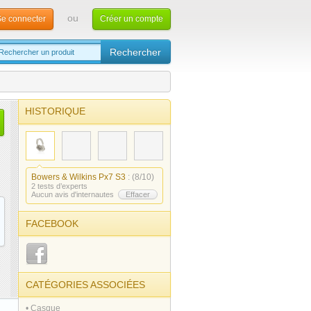
ou
e connecter
Créer un compte
HISTORIQUE
Bowers & Wilkins Px7 S3
: (8/10)
2 tests d’experts
Aucun avis d'internautes
Effacer
FACEBOOK
CATÉGORIES ASSOCIÉES
• Casque