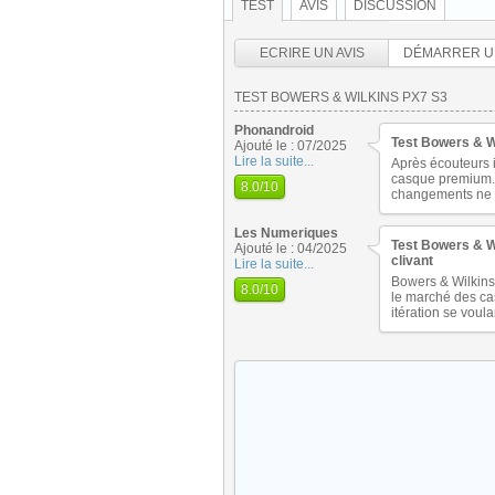
TEST
AVIS
DISCUSSION
ECRIRE UN AVIS
DÉMARRER U
TEST BOWERS & WILKINS PX7 S3
Phonandroid
Test Bowers & Wi
Ajouté le : 07/2025
Lire la suite...
Après écouteurs i
casque premium. 
8.0
/10
changements ne ma
Les Numeriques
Test Bowers & Wi
Ajouté le : 04/2025
clivant
Lire la suite...
Bowers & Wilkins 
8.0
/10
le marché des ca
itération se voul