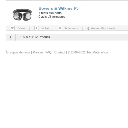
Bowers & Wilkins P5
7 tests d’experts
0 avis d'internautes
J'aime
Je l'ai
Je le veux
Aucun Marchands
1
1-500 sur 12 Produits
À propos de nous
|
Presse
|
FAQ
|
Contact
| © 2006-2021 TestMateriel.com