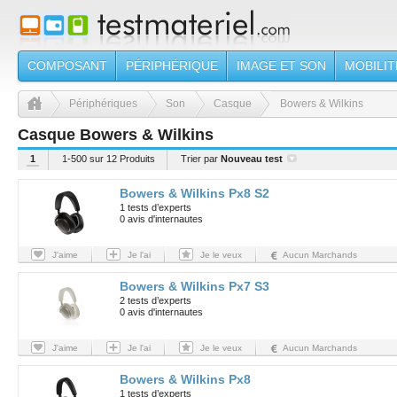
COMPOSANT
PÉRIPHÉRIQUE
IMAGE ET SON
MOBILIT
Périphériques
Son
Casque
Bowers & Wilkins
Casque Bowers & Wilkins
1
1-500 sur 12 Produits
Trier par
Nouveau test
Bowers & Wilkins Px8 S2
1 tests d’experts
0 avis d'internautes
J'aime
Je l'ai
Je le veux
Aucun Marchands
Bowers & Wilkins Px7 S3
2 tests d’experts
0 avis d'internautes
J'aime
Je l'ai
Je le veux
Aucun Marchands
Bowers & Wilkins Px8
1 tests d’experts