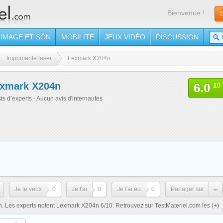
Bienvenue !
S
IMAGE ET SON
MOBILITÉ
JEUX VIDÉO
DISCUSSION
Imprimante laser
Lexmark X204n
xmark X204n
6.0
/
10
sts d’experts - Aucun avis d'internautes
Je le veux
0
Je l'ai
0
Je l'ai eu
0
Partager sur
. Les experts notent Lexmark X204n 6/10. Retrouvez sur TestMateriel.com les
(+)