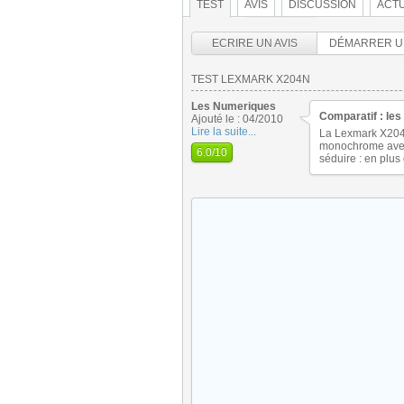
TEST
AVIS
DISCUSSION
ACTU
ECRIRE UN AVIS
DÉMARRER U
TEST LEXMARK X204N
Les Numeriques
Comparatif : les
Ajouté le : 04/2010
Lire la suite...
La Lexmark X204n,
monochrome avec 
6.0
/10
séduire : en plus 