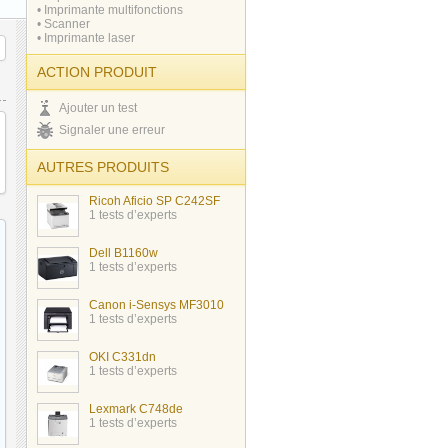
• Imprimante multifonctions
• Scanner
• Imprimante laser
ACTION PRODUIT
Ajouter un test
Signaler une erreur
AUTRES PRODUITS
Ricoh Aficio SP C242SF
1 tests d’experts
Dell B1160w
1 tests d’experts
Canon i-Sensys MF3010
1 tests d’experts
OKI C331dn
1 tests d’experts
Lexmark C748de
1 tests d’experts