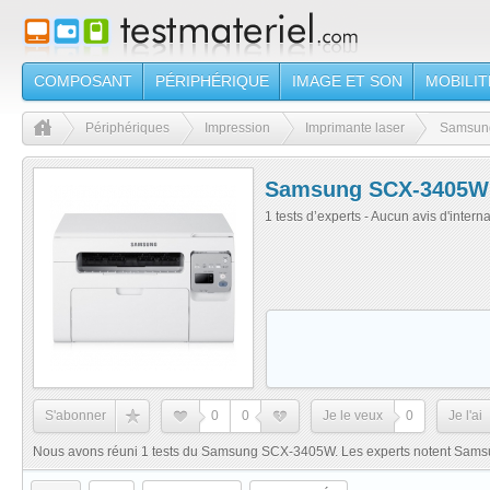
COMPOSANT
PÉRIPHÉRIQUE
IMAGE ET SON
MOBILIT
Périphériques
Impression
Imprimante laser
Samsun
Samsung SCX-3405W
1 tests d’experts - Aucun avis d'intern
S'abonner
0
0
Je le veux
0
Je l'ai
Nous avons réuni 1 tests du Samsung SCX-3405W. Les experts notent Sam