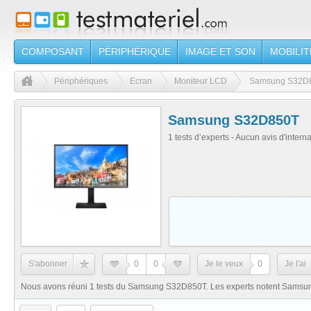
COMPOSANT
PÉRIPHÉRIQUE
IMAGE ET SON
MOBILIT
Périphériques
Ecran
Moniteur LCD
Samsung S32D
Samsung S32D850T
1 tests d’experts - Aucun avis d'intern
S'abonner
0
0
Je le veux
0
Je l'ai
Nous avons réuni 1 tests du Samsung S32D850T. Les experts notent Samsu