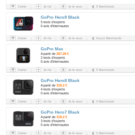
J'aime
Je l'ai
Je le veux
5 Marchands
GoPro Hero9 Black
5 tests d’experts
0 avis d'internautes
J'aime
Je l'ai
Je le veux
Aucun Marchands
GoPro Max
A partir de
267.26 €
2 tests d’experts
0 avis d'internautes
J'aime
Je l'ai
Je le veux
5 Marchands
GoPro Hero8 Black
A partir de
319.2 €
4 tests d’experts
0 avis d'internautes
J'aime
Je l'ai
Je le veux
4 Marchands
GoPro Hero7 Black
A partir de
319.2 €
3 tests d’experts
0 avis d'internautes
J'aime
Je l'ai
Je le veux
2 Marchands