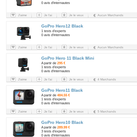
0 avis d'internautes
J'aime
Je l'ai
Je le veux
Aucun Marchands
GoPro Hero12 Black
1 tests d’experts
0 avis d'internautes
J'aime
Je l'ai
Je le veux
Aucun Marchands
GoPro Hero 11 Black Mini
A partir de
295 €
1 tests d’experts
0 avis d'internautes
J'aime
Je l'ai
Je le veux
4 Marchands
GoPro Hero11 Black
A partir de
484.55 €
1 tests d’experts
0 avis d'internautes
J'aime
Je l'ai
Je le veux
5 Marchands
GoPro Hero10 Black
A partir de
289.99 €
3 tests d’experts
0 avis d'internautes