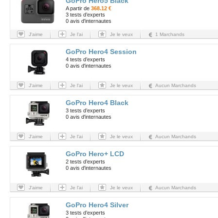
GoPro Hero5 Black
A partir de
368.12 €
3 tests d’experts
0 avis d'internautes
J'aime
Je l'ai
Je le veux
1 Marchands
GoPro Hero4 Session
4 tests d’experts
0 avis d'internautes
J'aime
Je l'ai
Je le veux
Aucun Marchands
GoPro Hero4 Black
3 tests d’experts
0 avis d'internautes
J'aime
Je l'ai
Je le veux
Aucun Marchands
GoPro Hero+ LCD
2 tests d’experts
0 avis d'internautes
J'aime
Je l'ai
Je le veux
Aucun Marchands
GoPro Hero4 Silver
3 tests d’experts