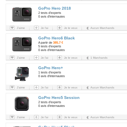
GoPro Hero 2018
2 tests d’experts
0 avis d'internautes
J'aime
Je l'ai
Je le veux
Aucun Marchands
GoPro Hero6 Black
A partir de
385.7 €
5 tests d’experts
0 avis d'internautes
J'aime
Je l'ai
Je le veux
1 Marchands
GoPro Hero+
1 tests d’experts
0 avis d'internautes
J'aime
Je l'ai
Je le veux
Aucun Marchands
GoPro Hero5 Session
2 tests d’experts
0 avis d'internautes
J'aime
Je l'ai
Je le veux
Aucun Marchands