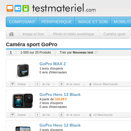
COMPOSANT
PÉRIPHÉRIQUE
IMAGE ET SON
MOBILIT
Image et Son
Photo et vidéo numérique
Caméra sport
Caméra sport GoPro
1
1-500 sur 25 Produits
Trier par
Nouveau test
GoPro MAX 2
1 tests d’experts
0 avis d'internautes
J'aime
Je l'ai
Je le veux
Aucun Marchands
GoPro Hero 13 Black
A partir de
325.99 €
2 tests d’experts
0 avis d'internautes
J'aime
Je l'ai
Je le veux
14 Marchands
GoPro Hero 12 Black
2 tests d’experts