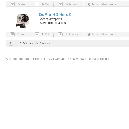
J'aime
Je l'ai
Je le veux
Aucun Marchands
GoPro HD Hero2
6 tests d’experts
0 avis d'internautes
J'aime
Je l'ai
Je le veux
Aucun Marchands
1
1-500 sur 25 Produits
À propos de nous
|
Presse
|
FAQ
|
Contact
| © 2006-2021 TestMateriel.com