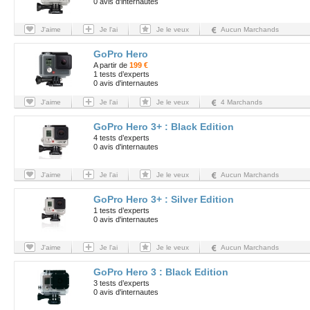
0 avis d'internautes
J'aime
Je l'ai
Je le veux
Aucun Marchands
GoPro Hero
A partir de
199 €
1 tests d’experts
0 avis d'internautes
J'aime
Je l'ai
Je le veux
4 Marchands
GoPro Hero 3+ : Black Edition
4 tests d’experts
0 avis d'internautes
J'aime
Je l'ai
Je le veux
Aucun Marchands
GoPro Hero 3+ : Silver Edition
1 tests d’experts
0 avis d'internautes
J'aime
Je l'ai
Je le veux
Aucun Marchands
GoPro Hero 3 : Black Edition
3 tests d’experts
0 avis d'internautes