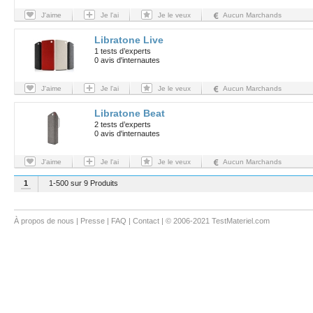
J'aime
Je l'ai
Je le veux
Aucun Marchands
Libratone Live
1 tests d’experts
0 avis d'internautes
J'aime
Je l'ai
Je le veux
Aucun Marchands
Libratone Beat
2 tests d’experts
0 avis d'internautes
J'aime
Je l'ai
Je le veux
Aucun Marchands
1
1-500 sur 9 Produits
À propos de nous
|
Presse
|
FAQ
|
Contact
| © 2006-2021 TestMateriel.com