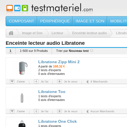
COMPOSANT
PÉRIPHÉRIQUE
IMAGE ET SON
MOBILIT
Image et Son
Lecteur
Enceinte lecteur audio
Librat
Enceinte lecteur audio Libratone
1
1-500 sur 9 Produits
Trier par
Nouveau test
Libratone Zipp Mini 2
A partir de
168.32 €
2 tests d’experts
0 avis d'internautes
J'aime
Je l'ai
Je le veux
4 Marchands
Libratone Too
1 tests d’experts
0 avis d'internautes
J'aime
Je l'ai
Je le veux
Aucun Marchands
Libratone One Click
1 tests d’experts