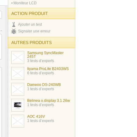
• Moniteur LCD
ACTION PRODUIT
Ajouter un test
Signaler une erreur
AUTRES PRODUITS
Samsung SyncMaster
245T
3 tests d’experts
Iiyama ProLite B2403WS
6 tests d’experts
Daewoo DS-240WB
1 tests d’experts
Belinea o.display 3.1 26w
1 tests d’experts
AOC 416V
1 tests d’experts