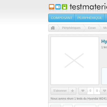
COMPOSANT
PÉRIPHÉRIQUE
Périphériques
Ecran
Mo
Hy
1 te
S'abonner
0
0
Nous avons réuni 1 tests du Hyundai W241D