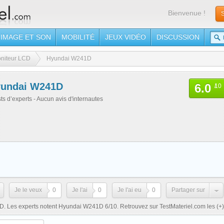
Bienvenue !
S
IMAGE ET SON
MOBILITÉ
JEUX VIDÉO
DISCUSSION
niteur LCD
Hyundai W241D
undai W241D
6.0
/
10
sts d’experts - Aucun avis d'internautes
Je le veux
0
Je l'ai
0
Je l'ai eu
0
Partager sur
. Les experts notent Hyundai W241D 6/10. Retrouvez sur TestMateriel.com les
(+)