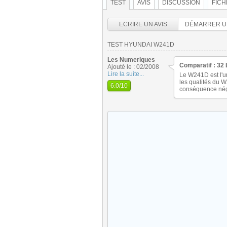
TEST
AVIS
DISCUSSION
FICH
ECRIRE UN AVIS
DÉMARRER U
TEST HYUNDAI W241D
Les Numeriques
Comparatif : 32 
Ajouté le : 02/2008
Lire la suite...
Le W241D est l'un
les qualités du 
6.0
/10
conséquence néga