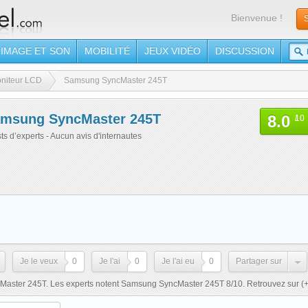
Bienvenue !
S
IMAGE ET SON
MOBILITÉ
JEUX VIDÉO
DISCUSSION
niteur LCD
Samsung SyncMaster 245T
msung SyncMaster 245T
8.0
/
10
sts d’experts - Aucun avis d'internautes
Je le veux
0
Je l'ai
0
Je l'ai eu
0
Partager sur
Master 245T. Les experts notent Samsung SyncMaster 245T 8/10. Retrouvez sur
(+