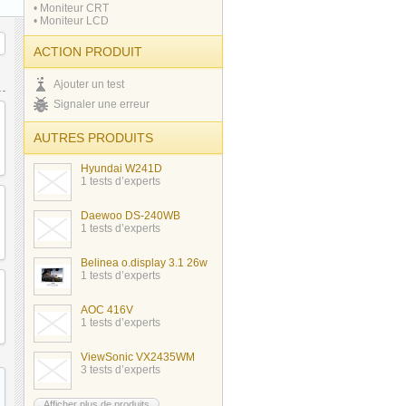
• Moniteur CRT
• Moniteur LCD
ACTION PRODUIT
Ajouter un test
Signaler une erreur
AUTRES PRODUITS
Hyundai W241D
1 tests d’experts
Daewoo DS-240WB
1 tests d’experts
Belinea o.display 3.1 26w
1 tests d’experts
AOC 416V
1 tests d’experts
ViewSonic VX2435WM
3 tests d’experts
Afficher plus de produits