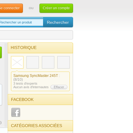
ou
e connecter
Créer un compte
HISTORIQUE
Samsung SyncMaster 245T
:
(8/10)
3 tests d’experts
Aucun avis d'internautes
Effacer
FACEBOOK
)
CATÉGORIES ASSOCIÉES