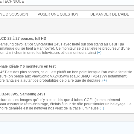
E TECHNIQUE
NE DISCUSSION
POSER UNE QUESTION
DEMANDER DE L'AIDE
LCD 23 à 27 pouces, full HD
, Samsung dévoilait ce SyncMaster 245T avec fierté sur son stand au CeBIT (la
matique qui se tient à Hannovre). Ce moniteur se disait être le précurseur d'une
on, à mi-chemin entre les téléviseurs et les moniteurs, ainsi
(+)
nale idéale ? 6 moniteurs en test
5T est des plus sobres, ce qui est plutôt un bon point lorsque l'on voit la fantaisie
illeurs (on pense aux ViewSonic VX2435wm et aux BenQ FP241VW notamment),
re fantaisie a autant de probabilités de plaire que de déplaire.
(+)
ama B2403WS, Samsung 245T
ecture de ces images qu'il n'y a cette fois que 4 tubes CCFL (communément
ur assurer le rétro-éclairage, éteints à tour de rôle pour simuler un balayage. Le
noire générée est de nettoyer nos yeux de la trace lumineuse
(+)