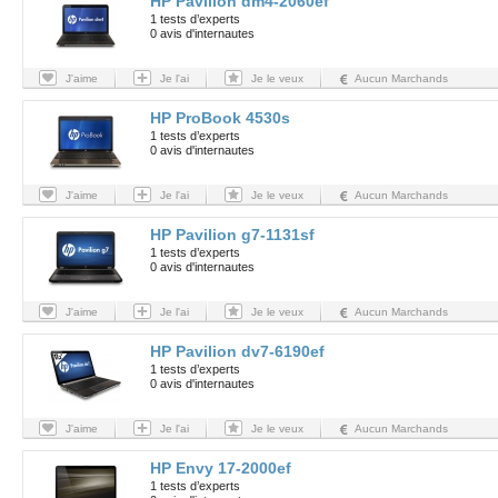
HP Pavilion dm4-2060ef
1 tests d’experts
0 avis d'internautes
J'aime
Je l'ai
Je le veux
Aucun Marchands
HP ProBook 4530s
1 tests d’experts
0 avis d'internautes
J'aime
Je l'ai
Je le veux
Aucun Marchands
HP Pavilion g7-1131sf
1 tests d’experts
0 avis d'internautes
J'aime
Je l'ai
Je le veux
Aucun Marchands
HP Pavilion dv7-6190ef
1 tests d’experts
0 avis d'internautes
J'aime
Je l'ai
Je le veux
Aucun Marchands
HP Envy 17-2000ef
1 tests d’experts