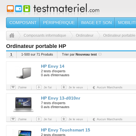
COMPOSANT
PÉRIPHÉRIQUE
IMAGE ET SON
MOBILIT
Composants informatique
Ordinateur
Ordinateur portable
Ordinateur portable HP
1
1-500 sur 71 Produits
Trier par
Nouveau test
HP Envy 14
2 tests d’experts
0 avis d'internautes
J'aime
Je l'ai
Je le veux
Aucun Marchands
HP Envy 13-d010nr
7 tests d’experts
0 avis d'internautes
J'aime
Je l'ai
Je le veux
Aucun Marchands
HP Envy Touchsmart 15
2 tests d’experts