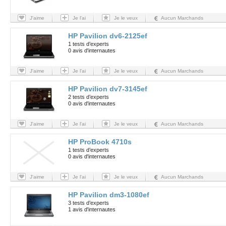
J'aime
Je l'ai
Je le veux
Aucun Marchands
HP Pavilion dv6-2125ef
1 tests d’experts
0 avis d'internautes
J'aime
Je l'ai
Je le veux
Aucun Marchands
HP Pavilion dv7-3145ef
2 tests d’experts
0 avis d'internautes
J'aime
Je l'ai
Je le veux
Aucun Marchands
HP ProBook 4710s
1 tests d’experts
0 avis d'internautes
J'aime
Je l'ai
Je le veux
Aucun Marchands
HP Pavilion dm3-1080ef
3 tests d’experts
1 avis d'internautes