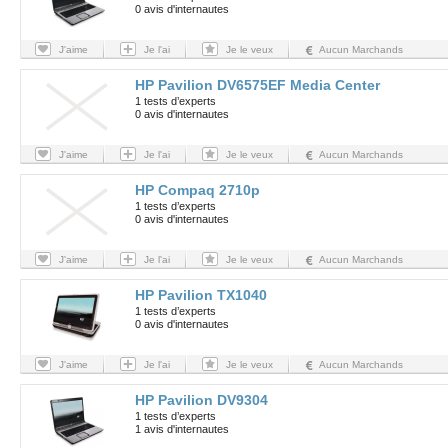
0 avis d'internautes
J'aime
Je l'ai
Je le veux
Aucun Marchands
HP Pavilion DV6575EF Media Center
1 tests d’experts
0 avis d'internautes
J'aime
Je l'ai
Je le veux
Aucun Marchands
HP Compaq 2710p
1 tests d’experts
0 avis d'internautes
J'aime
Je l'ai
Je le veux
Aucun Marchands
HP Pavilion TX1040
1 tests d’experts
0 avis d'internautes
J'aime
Je l'ai
Je le veux
Aucun Marchands
HP Pavilion DV9304
1 tests d’experts
1 avis d'internautes