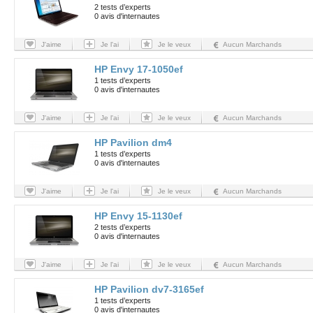
2 tests d’experts
0 avis d'internautes
J'aime
Je l'ai
Je le veux
Aucun Marchands
HP Envy 17-1050ef
1 tests d’experts
0 avis d'internautes
J'aime
Je l'ai
Je le veux
Aucun Marchands
HP Pavilion dm4
1 tests d’experts
0 avis d'internautes
J'aime
Je l'ai
Je le veux
Aucun Marchands
HP Envy 15-1130ef
2 tests d’experts
0 avis d'internautes
J'aime
Je l'ai
Je le veux
Aucun Marchands
HP Pavilion dv7-3165ef
1 tests d’experts
0 avis d'internautes