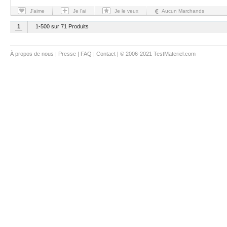
J'aime
Je l'ai
Je le veux
Aucun Marchands
1
1-500 sur 71 Produits
À propos de nous
|
Presse
|
FAQ
|
Contact
| © 2006-2021 TestMateriel.com