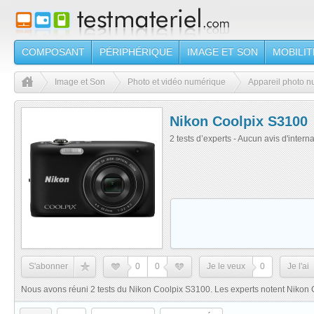
COMPOSANT
PÉRIPHÉRIQUE
IMAGE ET SON
MOBILIT
Image et Son
Photo et vidéo numérique
Appareil photo 
Nikon Coolpix S3100
2 tests d’experts - Aucun avis d'intern
S'abonner
0
0
Je le veux
0
Je l'ai
Nous avons réuni 2 tests du Nikon Coolpix S3100. Les experts notent Nikon 