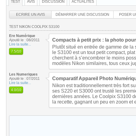
TEST
AVIS
DISCUSSION
ACTUALITÉS
ECRIRE UN AVIS
DÉMARRER UNE DISCUSSION
POSER U
TEST NIKON COOLPIX S3100
Ere Numérique
Compacts à petit prix : la photo pou
Ajouté le : 08/2011
Lire la suite...
Plutôt situé en entrée de gamme de la
7.5
/10
le S3100 est un tout petit compact, plat
cherchent à s’encombrer le moins possi
modèles Nikon similaires, tous ceux ju
Les Numeriques
Comparatif Appareil Photo Numériqu
Ajouté le : 07/2011
Lire la suite...
Nikon est traditionnellement très fort 
4.0
/10
ses S220 et S3000 ont trusté les prem
dernières années. Le Coolpix S3100 doi
la recette, gagnant un peu en zoom et