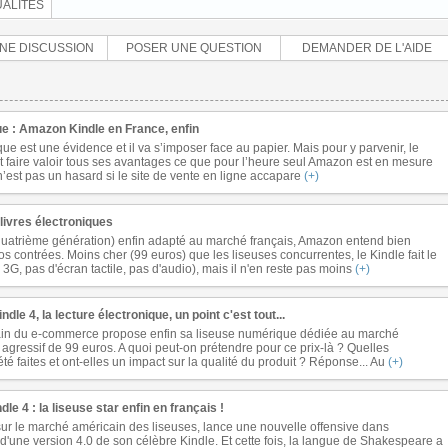
ALITÉS
NE DISCUSSION
POSER UNE QUESTION
DEMANDER DE L'AIDE
ue : Amazon Kindle en France, enfin
ique est une évidence et il va s’imposer face au papier. Mais pour y parvenir, le
t faire valoir tous ses avantages ce que pour l’heure seul Amazon est en mesure
’est pas un hasard si le site de vente en ligne accapare
(+)
 livres électroniques
quatrième génération) enfin adapté au marché français, Amazon entend bien
s contrées. Moins cher (99 euros) que les liseuses concurrentes, le Kindle fait le
G, pas d'écran tactile, pas d'audio), mais il n'en reste pas moins
(+)
dle 4, la lecture électronique, un point c'est tout...
in du e-commerce propose enfin sa liseuse numérique dédiée au marché
if agressif de 99 euros. A quoi peut-on prétendre pour ce prix-là ? Quelles
té faites et ont-elles un impact sur la qualité du produit ? Réponse... Au
(+)
e 4 : la liseuse star enfin en français !
ur le marché américain des liseuses, lance une nouvelle offensive dans
'une version 4.0 de son célèbre Kindle. Et cette fois, la langue de Shakespeare a