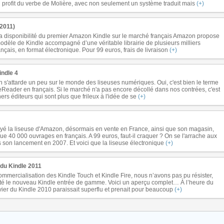
 profit du verbe de Molière, avec non seulement un système traduit mais
(+)
2011)
a disponibilité du premier Amazon Kindle sur le marché français Amazon propose
modèle de Kindle accompagné d’une véritable librairie de plusieurs milliers
nçais, en format électronique. Pour 99 euros, frais de livraison
(+)
indle 4
 s'attarde un peu sur le monde des liseuses numériques. Oui, c'est bien le terme
e eReader en français. Si le marché n'a pas encore décollé dans nos contrées, c'est
ers éditeurs qui sont plus que frileux à l'idée de se
(+)
é la liseuse d'Amazon, désormais en vente en France, ainsi que son magasin,
e 40 000 ouvrages en français. A 99 euros, faut-il craquer ? On se l'arrache aux
 son lancement en 2007. Et voici que la liseuse électronique
(+)
du Kindle 2011
ommercialisation des Kindle Touch et Kindle Fire, nous n’avons pas pu résister,
é le nouveau Kindle entrée de gamme. Voici un aperçu complet… À l’heure du
avier du Kindle 2010 paraissait superflu et prenait pour beaucoup
(+)