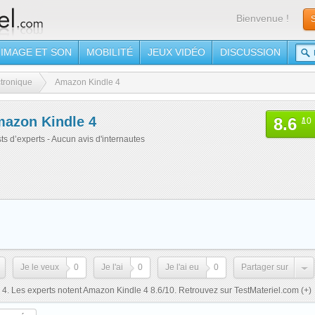
Bienvenue !
S
IMAGE ET SON
MOBILITÉ
JEUX VIDÉO
DISCUSSION
ctronique
Amazon Kindle 4
azon Kindle 4
8.6
/
10
sts d’experts - Aucun avis d'internautes
Je le veux
0
Je l'ai
0
Je l'ai eu
0
Partager sur
4. Les experts notent Amazon Kindle 4 8.6/10. Retrouvez sur TestMateriel.com
(+)