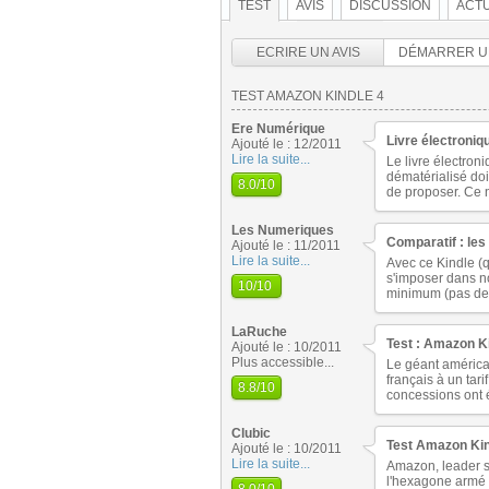
TEST
AVIS
DISCUSSION
ACTU
ECRIRE UN AVIS
DÉMARRER U
TEST AMAZON KINDLE 4
Ere Numérique
Livre électroniq
Ajouté le : 12/2011
Lire la suite...
Le livre électron
dématérialisé doi
8.0
/10
de proposer. Ce n
Les Numeriques
Comparatif : les
Ajouté le : 11/2011
Lire la suite...
Avec ce Kindle (
s'imposer dans no
10
/10
minimum (pas de 3
LaRuche
Test : Amazon Kin
Ajouté le : 10/2011
Plus accessible...
Le géant américa
français à un tar
8.8
/10
concessions ont é
Clubic
Test Amazon Kindl
Ajouté le : 10/2011
Lire la suite...
Amazon, leader s
l'hexagone armé d