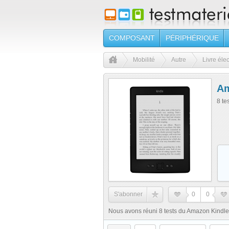
COMPOSANT
PÉRIPHÉRIQUE
Mobilité
Autre
Livre éle
Am
8 te
S'abonner
0
0
Nous avons réuni 8 tests du Amazon Kindle 