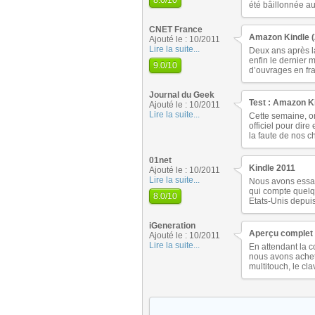
8.0
/10
été bâillonnée au
CNET France
Amazon Kindle (
Ajouté le : 10/2011
Lire la suite...
Deux ans après l
enfin le dernier 
9.0
/10
d’ouvrages en fra
Journal du Geek
Test : Amazon K
Ajouté le : 10/2011
Lire la suite...
Cette semaine, on
officiel pour dir
la faute de nos ch
01net
Kindle 2011
Ajouté le : 10/2011
Lire la suite...
Nous avons essay
qui compte quelqu
8.0
/10
Etats-Unis depuis
iGeneration
Aperçu complet 
Ajouté le : 10/2011
Lire la suite...
En attendant la c
nous avons achet
multitouch, le cl