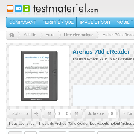
COMPOSANT
PÉRIPHÉRIQUE
IMAGE ET SON
MOBILIT
Mobilité
Autre
Livre électronique
Archos 70d eRead
Archos 70d eReader
1 tests d’experts - Aucun avis d'intern
S'abonner
0
0
Je le veux
0
Je l'ai
Nous avons réuni 1 tests du Archos 70d eReader. Les experts notent Archos