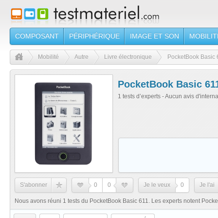
COMPOSANT
PÉRIPHÉRIQUE
IMAGE ET SON
MOBILIT
Mobilité
Autre
Livre électronique
PocketBook Basic 
PocketBook Basic 61
1 tests d’experts - Aucun avis d'intern
S'abonner
0
0
Je le veux
0
Je l'ai
Nous avons réuni 1 tests du PocketBook Basic 611. Les experts notent Pocke