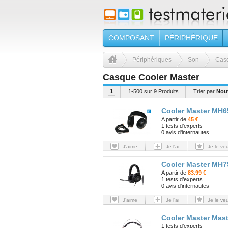
COMPOSANT
PÉRIPHÉRIQUE
Périphériques
Son
Cas
Casque Cooler Master
1
1-500 sur 9 Produits
Trier par
Nou
Cooler Master MH6
A partir de
45 €
1 tests d’experts
0 avis d'internautes
J'aime
Je l'ai
Je le ve
Cooler Master MH7
A partir de
83.99 €
1 tests d’experts
0 avis d'internautes
J'aime
Je l'ai
Je le ve
Cooler Master Mas
1 tests d’experts