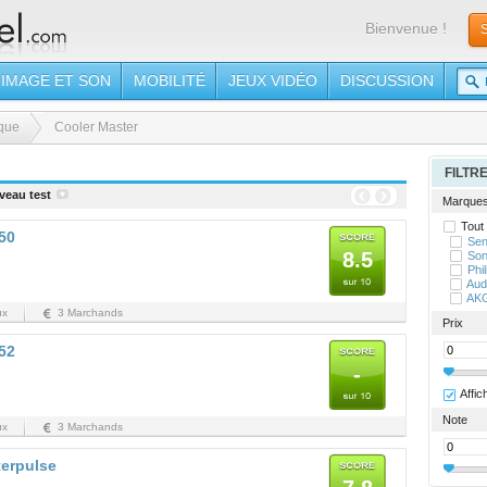
Bienvenue !
S
IMAGE ET SON
MOBILITÉ
JEUX VIDÉO
DISCUSSION
que
Cooler Master
FILTR
veau test
Marque
Tout
50
Sen
8.5
So
Phil
Aud
AK
ux
3 Marchands
Prix
52
-
Affic
Note
ux
3 Marchands
terpulse