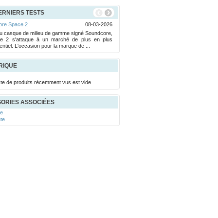
ERNIERS TESTS
ore Space 2
08-03-2026
Sony 1000X The Collection
 casque de milieu de gamme signé Soundcore,
En rumeurs depuis quelques sem
ce 2 s'attaque à un marché de plus en plus
nouveau casque ?1000X The Collexi
ntiel. L'occasion pour la marque de ...
enfin officiel. Conçu avec tout le savoir-
RIQUE
iste de produits récemment vus est vide
ORIES ASSOCIÉES
ue
nte