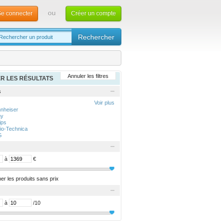
ou
e connecter
Créer un compte
Annuler les filtres
ER LES RÉSULTATS
s
Voir plus
nheiser
ny
ips
io-Technica
G
à
€
her les produits sans prix
à
/10