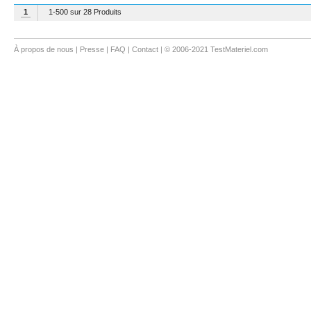
1
1-500 sur 28 Produits
À propos de nous
|
Presse
|
FAQ
|
Contact
| © 2006-2021 TestMateriel.com