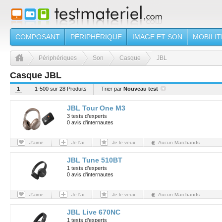
COMPOSANT
PÉRIPHÉRIQUE
IMAGE ET SON
MOBILIT
Périphériques
Son
Casque
JBL
Casque JBL
1
1-500 sur 28 Produits
Trier par
Nouveau test
JBL Tour One M3
3 tests d’experts
0 avis d'internautes
J'aime
Je l'ai
Je le veux
Aucun Marchands
JBL Tune 510BT
1 tests d’experts
0 avis d'internautes
J'aime
Je l'ai
Je le veux
Aucun Marchands
JBL Live 670NC
1 tests d’experts