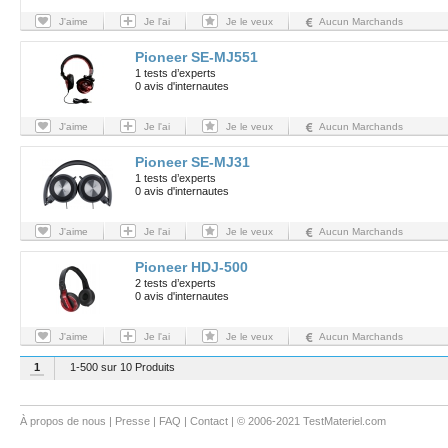
J'aime
Je l'ai
Je le veux
Aucun Marchands
Pioneer SE-MJ551
1 tests d’experts
0 avis d'internautes
J'aime
Je l'ai
Je le veux
Aucun Marchands
Pioneer SE-MJ31
1 tests d’experts
0 avis d'internautes
J'aime
Je l'ai
Je le veux
Aucun Marchands
Pioneer HDJ-500
2 tests d’experts
0 avis d'internautes
J'aime
Je l'ai
Je le veux
Aucun Marchands
1
1-500 sur 10 Produits
À propos de nous
|
Presse
|
FAQ
|
Contact
| © 2006-2021 TestMateriel.com