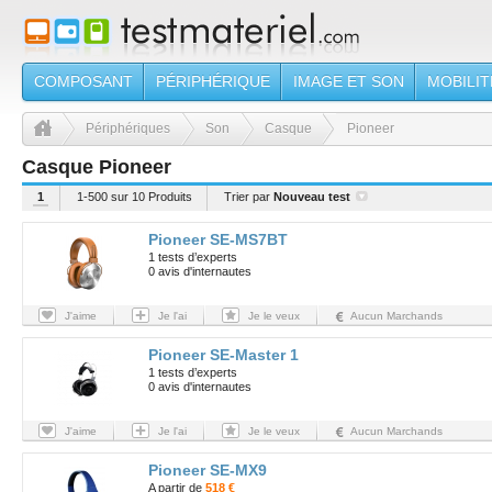
COMPOSANT
PÉRIPHÉRIQUE
IMAGE ET SON
MOBILIT
Périphériques
Son
Casque
Pioneer
Casque Pioneer
1
1-500 sur 10 Produits
Trier par
Nouveau test
Pioneer SE-MS7BT
1 tests d’experts
0 avis d'internautes
J'aime
Je l'ai
Je le veux
Aucun Marchands
Pioneer SE-Master 1
1 tests d’experts
0 avis d'internautes
J'aime
Je l'ai
Je le veux
Aucun Marchands
Pioneer SE-MX9
A partir de
518 €