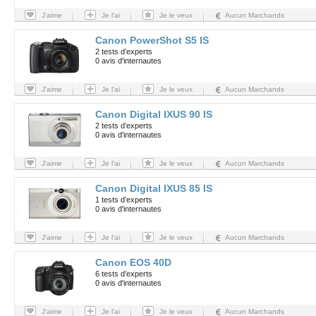
J'aime
Je l'ai
Je le veux
Aucun Marchands
Canon PowerShot S5 IS
2 tests d’experts
0 avis d'internautes
J'aime
Je l'ai
Je le veux
Aucun Marchands
Canon Digital IXUS 90 IS
2 tests d’experts
0 avis d'internautes
J'aime
Je l'ai
Je le veux
Aucun Marchands
Canon Digital IXUS 85 IS
1 tests d’experts
0 avis d'internautes
J'aime
Je l'ai
Je le veux
Aucun Marchands
Canon EOS 40D
6 tests d’experts
0 avis d'internautes
J'aime
Je l'ai
Je le veux
Aucun Marchands