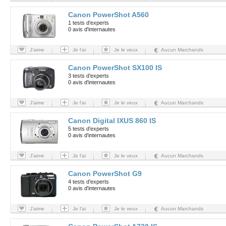
Canon PowerShot A560
1 tests d’experts
0 avis d'internautes
J'aime
Je l'ai
Je le veux
Aucun Marchands
Canon PowerShot SX100 IS
3 tests d’experts
0 avis d'internautes
J'aime
Je l'ai
Je le veux
Aucun Marchands
Canon Digital IXUS 860 IS
5 tests d’experts
0 avis d'internautes
J'aime
Je l'ai
Je le veux
Aucun Marchands
Canon PowerShot G9
4 tests d’experts
0 avis d'internautes
J'aime
Je l'ai
Je le veux
Aucun Marchands