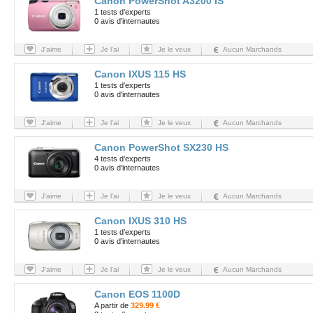
Canon PowerShot A3200 IS
1 tests d’experts
0 avis d'internautes
J'aime
Je l'ai
Je le veux
Aucun Marchands
Canon IXUS 115 HS
1 tests d’experts
0 avis d'internautes
J'aime
Je l'ai
Je le veux
Aucun Marchands
Canon PowerShot SX230 HS
4 tests d’experts
0 avis d'internautes
J'aime
Je l'ai
Je le veux
Aucun Marchands
Canon IXUS 310 HS
1 tests d’experts
0 avis d'internautes
J'aime
Je l'ai
Je le veux
Aucun Marchands
Canon EOS 1100D
A partir de
329.99 €