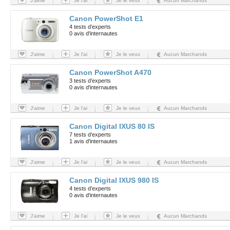
J'aime
Je l'ai
Je le veux
Aucun Marchands
Canon PowerShot E1
4 tests d’experts
0 avis d'internautes
J'aime
Je l'ai
Je le veux
Aucun Marchands
Canon PowerShot A470
3 tests d’experts
0 avis d'internautes
J'aime
Je l'ai
Je le veux
Aucun Marchands
Canon Digital IXUS 80 IS
7 tests d’experts
1 avis d'internautes
J'aime
Je l'ai
Je le veux
Aucun Marchands
Canon Digital IXUS 980 IS
4 tests d’experts
0 avis d'internautes
J'aime
Je l'ai
Je le veux
Aucun Marchands