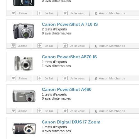
0 avis d'internautes
J'aime
Je l'ai
Je le veux
Aucun Marchands
Canon PowerShot A 710 IS
2 tests d’experts
0 avis d'internautes
J'aime
Je l'ai
Je le veux
Aucun Marchands
Canon PowerShot A570 IS
1 tests d’experts
1 avis d'internautes
J'aime
Je l'ai
Je le veux
Aucun Marchands
Canon PowerShot A460
1 tests d’experts
0 avis d'internautes
J'aime
Je l'ai
Je le veux
Aucun Marchands
Canon Digital IXUS i7 Zoom
1 tests d’experts
0 avis d'internautes