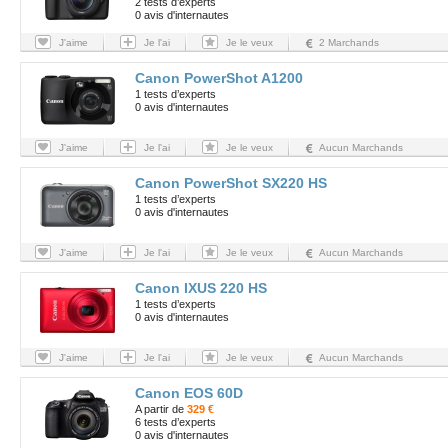
2 tests d’experts
0 avis d'internautes
J'aime
Je l'ai
Je le veux
2 Marchands
Canon PowerShot A1200
1 tests d’experts
0 avis d'internautes
J'aime
Je l'ai
Je le veux
Aucun Marchands
Canon PowerShot SX220 HS
1 tests d’experts
0 avis d'internautes
J'aime
Je l'ai
Je le veux
Aucun Marchands
Canon IXUS 220 HS
1 tests d’experts
0 avis d'internautes
J'aime
Je l'ai
Je le veux
Aucun Marchands
Canon EOS 60D
A partir de
329 €
6 tests d’experts
0 avis d'internautes