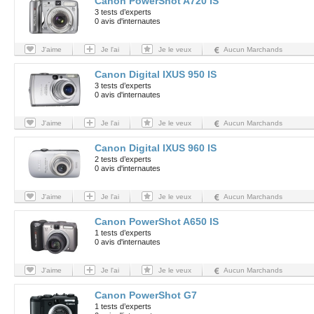
Canon PowerShot A720 IS
3 tests d’experts
0 avis d'internautes
J'aime
Je l'ai
Je le veux
Aucun Marchands
Canon Digital IXUS 950 IS
3 tests d’experts
0 avis d'internautes
J'aime
Je l'ai
Je le veux
Aucun Marchands
Canon Digital IXUS 960 IS
2 tests d’experts
0 avis d'internautes
J'aime
Je l'ai
Je le veux
Aucun Marchands
Canon PowerShot A650 IS
1 tests d’experts
0 avis d'internautes
J'aime
Je l'ai
Je le veux
Aucun Marchands
Canon PowerShot G7
1 tests d’experts