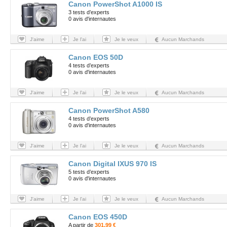
Canon PowerShot A1000 IS
3 tests d’experts
0 avis d'internautes
J'aime
Je l'ai
Je le veux
Aucun Marchands
Canon EOS 50D
4 tests d’experts
0 avis d'internautes
J'aime
Je l'ai
Je le veux
Aucun Marchands
Canon PowerShot A580
4 tests d’experts
0 avis d'internautes
J'aime
Je l'ai
Je le veux
Aucun Marchands
Canon Digital IXUS 970 IS
5 tests d’experts
0 avis d'internautes
J'aime
Je l'ai
Je le veux
Aucun Marchands
Canon EOS 450D
A partir de
301.99 €