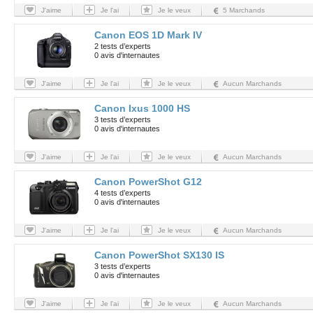
J'aime
Je l'ai
Je le veux
5 Marchands
Canon EOS 1D Mark IV
2 tests d’experts
0 avis d'internautes
J'aime
Je l'ai
Je le veux
Aucun Marchands
Canon Ixus 1000 HS
3 tests d’experts
0 avis d'internautes
J'aime
Je l'ai
Je le veux
Aucun Marchands
Canon PowerShot G12
4 tests d’experts
0 avis d'internautes
J'aime
Je l'ai
Je le veux
Aucun Marchands
Canon PowerShot SX130 IS
3 tests d’experts
0 avis d'internautes
J'aime
Je l'ai
Je le veux
Aucun Marchands