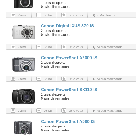
7 tests d’experts
0 avis d'internautes
J'aime
Je l'ai
Je le veux
2 Marchands
Canon Digital IXUS 870 IS
2 tests d’experts
0 avis d'internautes
J'aime
Je l'ai
Je le veux
Aucun Marchands
Canon PowerShot A2000 IS
2 tests d’experts
0 avis d'internautes
J'aime
Je l'ai
Je le veux
Aucun Marchands
Canon PowerShot SX110 IS
2 tests d’experts
0 avis d'internautes
J'aime
Je l'ai
Je le veux
Aucun Marchands
Canon PowerShot A590 IS
4 tests d’experts
0 avis d'internautes