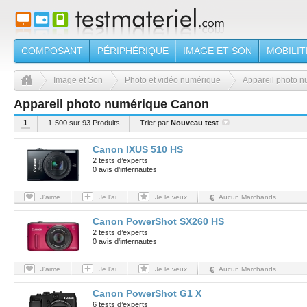
COMPOSANT
PÉRIPHÉRIQUE
IMAGE ET SON
MOBILIT
Image et Son
Photo et vidéo numérique
Appareil photo 
Appareil photo numérique Canon
1
1-500 sur 93 Produits
Trier par
Nouveau test
Canon IXUS 510 HS
2 tests d’experts
0 avis d'internautes
J'aime
Je l'ai
Je le veux
Aucun Marchands
Canon PowerShot SX260 HS
2 tests d’experts
0 avis d'internautes
J'aime
Je l'ai
Je le veux
Aucun Marchands
Canon PowerShot G1 X
6 tests d’experts