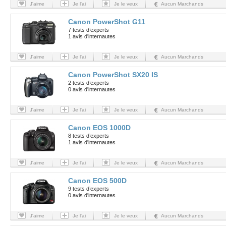
J'aime
Je l'ai
Je le veux
Aucun Marchands
Canon PowerShot G11
7 tests d’experts
1 avis d'internautes
J'aime
Je l'ai
Je le veux
Aucun Marchands
Canon PowerShot SX20 IS
2 tests d’experts
0 avis d'internautes
J'aime
Je l'ai
Je le veux
Aucun Marchands
Canon EOS 1000D
8 tests d’experts
1 avis d'internautes
J'aime
Je l'ai
Je le veux
Aucun Marchands
Canon EOS 500D
9 tests d’experts
0 avis d'internautes
J'aime
Je l'ai
Je le veux
Aucun Marchands