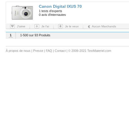
Canon Digital IXUS 70
1 tests d’experts
0 avis d'internautes
J'aime
Je l'ai
Je le veux
Aucun Marchands
1
1-500 sur 93 Produits
À propos de nous
|
Presse
|
FAQ
|
Contact
| © 2006-2021 TestMateriel.com