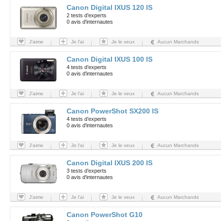
Canon Digital IXUS 120 IS
2 tests d’experts
0 avis d'internautes
J'aime
Je l'ai
Je le veux
Aucun Marchands
Canon Digital IXUS 100 IS
4 tests d’experts
0 avis d'internautes
J'aime
Je l'ai
Je le veux
Aucun Marchands
Canon PowerShot SX200 IS
4 tests d’experts
0 avis d'internautes
J'aime
Je l'ai
Je le veux
Aucun Marchands
Canon Digital IXUS 200 IS
3 tests d’experts
0 avis d'internautes
J'aime
Je l'ai
Je le veux
Aucun Marchands
Canon PowerShot G10