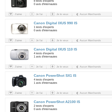
8 tests d’experts
0 avis d'internautes
J'aime
Je l'ai
Je le veux
Aucun Marchands
Canon Digital IXUS 990 IS
1 tests d’experts
0 avis d'internautes
J'aime
Je l'ai
Je le veux
Aucun Marchands
Canon Digital IXUS 110 IS
4 tests d’experts
1 avis d'internautes
J'aime
Je l'ai
Je le veux
Aucun Marchands
Canon PowerShot SX1 IS
4 tests d’experts
1 avis d'internautes
J'aime
Je l'ai
Je le veux
Aucun Marchands
Canon PowerShot A2100 IS
2 tests d’experts
0 avis d'internautes