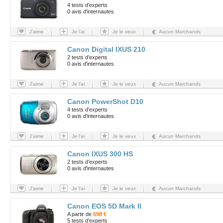
4 tests d’experts
0 avis d'internautes
J'aime
Je l'ai
Je le veux
Aucun Marchands
Canon Digital IXUS 210
2 tests d’experts
0 avis d'internautes
J'aime
Je l'ai
Je le veux
Aucun Marchands
Canon PowerShot D10
4 tests d’experts
0 avis d'internautes
J'aime
Je l'ai
Je le veux
Aucun Marchands
Canon IXUS 300 HS
2 tests d’experts
0 avis d'internautes
J'aime
Je l'ai
Je le veux
Aucun Marchands
Canon EOS 5D Mark II
A partir de
698 €
5 tests d’experts