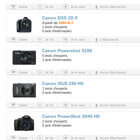
J'aime
Je l'ai
Je le veux
Aucun Marchands
Canon EOS 1D X
A partir de
4380.45 €
1 tests d’experts
0 avis d'internautes
J'aime
Je l'ai
Je le veux
2 Marchands
Canon Powershot S100
5 tests d’experts
1 avis d'internautes
J'aime
Je l'ai
Je le veux
Aucun Marchands
Canon IXUS 230 HS
1 tests d’experts
0 avis d'internautes
J'aime
Je l'ai
Je le veux
Aucun Marchands
Canon PowerShot SX40 HS
2 tests d’experts
0 avis d'internautes
J'aime
Je l'ai
Je le veux
Aucun Marchands