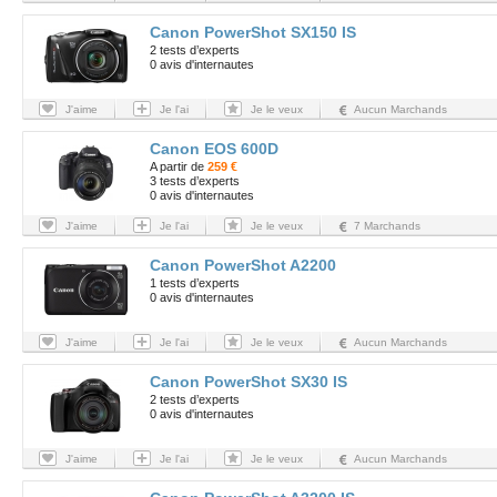
Canon PowerShot SX150 IS
2 tests d’experts
0 avis d'internautes
J'aime
Je l'ai
Je le veux
Aucun Marchands
Canon EOS 600D
A partir de
259 €
3 tests d’experts
0 avis d'internautes
J'aime
Je l'ai
Je le veux
7 Marchands
Canon PowerShot A2200
1 tests d’experts
0 avis d'internautes
J'aime
Je l'ai
Je le veux
Aucun Marchands
Canon PowerShot SX30 IS
2 tests d’experts
0 avis d'internautes
J'aime
Je l'ai
Je le veux
Aucun Marchands