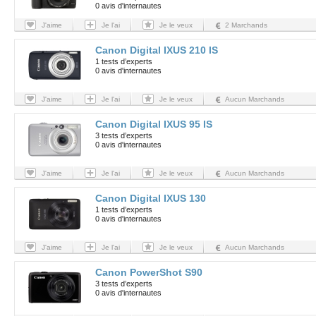
0 avis d'internautes
J'aime
Je l'ai
Je le veux
2 Marchands
Canon Digital IXUS 210 IS
1 tests d’experts
0 avis d'internautes
J'aime
Je l'ai
Je le veux
Aucun Marchands
Canon Digital IXUS 95 IS
3 tests d’experts
0 avis d'internautes
J'aime
Je l'ai
Je le veux
Aucun Marchands
Canon Digital IXUS 130
1 tests d’experts
0 avis d'internautes
J'aime
Je l'ai
Je le veux
Aucun Marchands
Canon PowerShot S90
3 tests d’experts
0 avis d'internautes