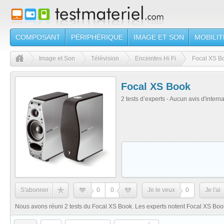
COMPOSANT
PÉRIPHÉRIQUE
IMAGE ET SON
MOBILIT
Image et Son
Télévision
Enceintes Hi Fi
Focal XS B
Focal XS Book
2 tests d’experts - Aucun avis d'intern
S'abonner
0
0
Je le veux
0
Je l'ai
Nous avons réuni 2 tests du Focal XS Book. Les experts notent Focal XS Book