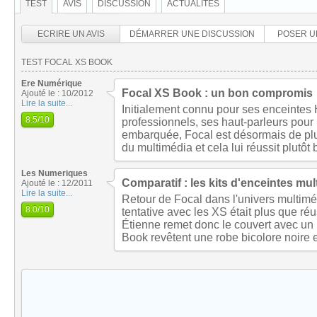
TEST
AVIS
DISCUSSION
ACTUALITÉS
ECRIRE UN AVIS
DÉMARRER UNE DISCUSSION
POSER U
TEST FOCAL XS BOOK
Ere Numérique
Focal XS Book : un bon compromis
Ajouté le : 10/2012
Lire la suite...
Initialement connu pour ses enceintes
8.5
/10
professionnels, ses haut-parleurs pour 
embarquée, Focal est désormais de pl
du multimédia et cela lui réussit plutôt 
Les Numeriques
Comparatif : les kits d'enceintes mu
Ajouté le : 12/2011
Lire la suite...
Retour de Focal dans l'univers multiméd
8.0
/10
tentative avec les XS était plus que réu
Étienne remet donc le couvert avec un
Book revêtent une robe bicolore noire 