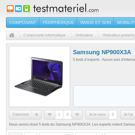
COMPOSANT
PÉRIPHÉRIQUE
IMAGE ET SON
MOBILIT
Composants informatique
Ordinateur
Ordinateur portable
Samsung NP900X3A
5 tests d’experts - Aucun avis d'intern
S'abonner
1
0
Je le veux
0
Je l'ai
Nous avons réuni 5 tests du Samsung NP900X3A. Les experts notent Samsu