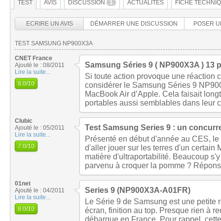
TEST
AVIS
DISCUSSION
1
ACTUALITÉS
FICHE TECHNI
ECRIRE UN AVIS
DÉMARRER UNE DISCUSSION
POSER U
TEST SAMSUNG NP900X3A
CNET France
Samsung Séries 9 ( NP900X3A ) 13 
Ajouté le : 08/2011
Lire la suite...
Si toute action provoque une réaction c
8.0
/10
considérer le Samsung Séries 9 NP90
MacBook Air d’Apple. Cela faisait lon
portables aussi semblables dans leur c
Clubic
Test Samsung Series 9 : un concurr
Ajouté le : 05/2011
Lire la suite...
Présenté en début d'année au CES, le
7.0
/10
d'aller jouer sur les terres d'un certai
matière d'ultraportabilité. Beaucoup s'
parvenu à croquer la pomme ? Répons
01net
Series 9 (NP900X3A-A01FR)
Ajouté le : 04/2011
Lire la suite...
Le Série 9 de Samsung est une petite 
8.0
/10
écran, finition au top. Presque rien à 
débarque en France. Pour rappel, cette