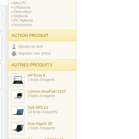
• Mini PC
• Ultrabook
• Ordinateur
• Netbook
• PC Hybride
• Accessoire
ACTION PRODUIT
Ajouter un test
Signaler une erreur
AUTRES PRODUITS
HP Envy 6
2 tests d’experts
Lenovo IdeaPad U310
3 tests d’experts
Dell XPS 13
18 tests d’experts
Acer Aspire S5
2 tests d’experts