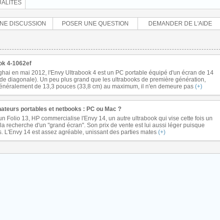
ALITÉS
NE DISCUSSION
POSER UNE QUESTION
DEMANDER DE L'AIDE
ok 4-1062ef
ai en mai 2012, l'Envy Ultrabook 4 est un PC portable équipé d'un écran de 14
de diagonale). Un peu plus grand que les ultrabooks de première génération,
 généralement de 13,3 pouces (33,8 cm) au maximum, il n'en demeure pas
(+)
nateurs portables et netbooks : PC ou Mac ?
 un Folio 13, HP commercialise l'Envy 14, un autre ultrabook qui vise cette fois un
a recherche d'un "grand écran". Son prix de vente est lui aussi léger puisque
s. L'Envy 14 est assez agréable, unissant des parties mates
(+)