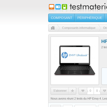
COMPOSANT
PÉRIPHÉRIQUE
Composants informatique
Or
HP
2 te
S'abonner
0
0
Nous avons réuni 2 tests du HP Envy 4. Les 