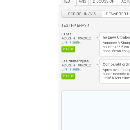
TEST
AVIS
DISCUSSION
ACTU
ECRIRE UN AVIS
DÉMARRER U
TEST HP ENVY 4
01net
hp Envy Ultrabo
Ajouté le : 09/2012
Lire la suite...
Annoncé à Shangh
pouces (35,5 cm 
6.0
/10
dont l'écran est
Les Numeriques
Comparatif ordi
Ajouté le : 08/2012
Lire la suite...
Après avoir sorti
public nomade à l
6.0
/10
limité à 699 euro