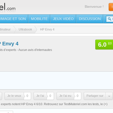
Bienvenue !
S
IMAGE ET SON
MOBILITÉ
JEUX VIDÉO
DISCUSSION
dinateur
Ultrabook
HP Envy 4
 Envy 4
6.0
/
10
sts d’experts - Aucun avis d'internautes
Je le veux
0
Je l'ai
0
Je l'ai eu
0
Partager sur
experts notent HP Envy 4 6/10. Retrouvez sur TestMateriel.com les tests, le
(+)